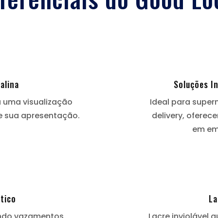
alina
Soluções I
a uma visualização
Ideal para super
 e sua apresentação.
delivery, oferec
em em
tico
La
ando vazamentos.
Lacre inviolável 