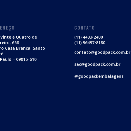
DEREÇO
CONTATO
Vinte e Quatro de
(11) 4433•2400
reiro, 658
(11) 96497•8180
ro Casa Branca, Santo
contato@goodpack.com.br
ré
Paulo – 09015-610
sac@goodpack.com.br
@goodpackembalagens