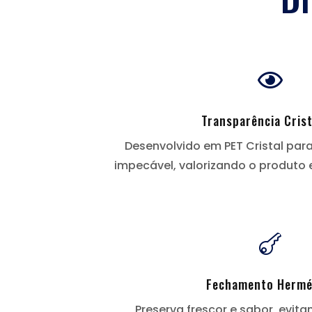

Transparência Crist
Desenvolvido em PET Cristal par
impecável, valorizando o produto

Fechamento Hermé
Preserva frescor e sabor, evit