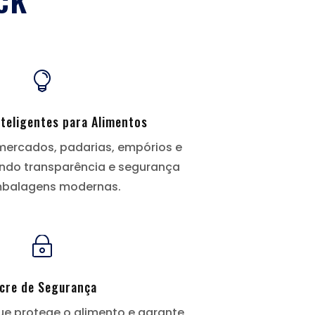

nteligentes para Alimentos
mercados, padarias, empórios e
endo transparência e segurança
balagens modernas.
~
cre de Segurança
que protege o alimento e garante