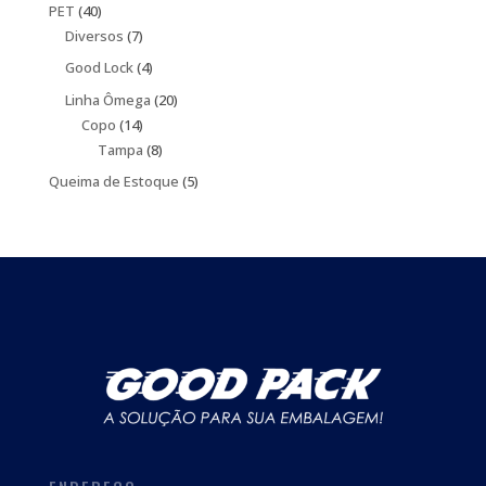
produtos
40
PET
40
produtos
7
Diversos
7
produtos
4
Good Lock
4
produtos
20
Linha Ômega
20
14
produtos
Copo
14
produtos
8
Tampa
8
produtos
5
Queima de Estoque
5
produtos