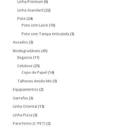
6
produtos
Linha Premium
6
produtos
22
Linha Standard
22
produtos
24
Pote
24
produtos
10
Pote com Lacre
10
produtos
3
Pote com Tampa Articulada
3
produtos
3
Assados
3
produtos
41
Biodegradáveis
41
11
produtos
Bagasse
11
produtos
25
Celulose
25
produtos
14
Copo de Papel
14
produtos
5
Talheres Amido Mix
5
produtos
2
Equipamentos
2
produtos
3
Garrafas
3
produtos
13
Linha Oriental
13
produtos
3
Linha Pizza
3
produtos
2
Para Forno (C-PET)
2