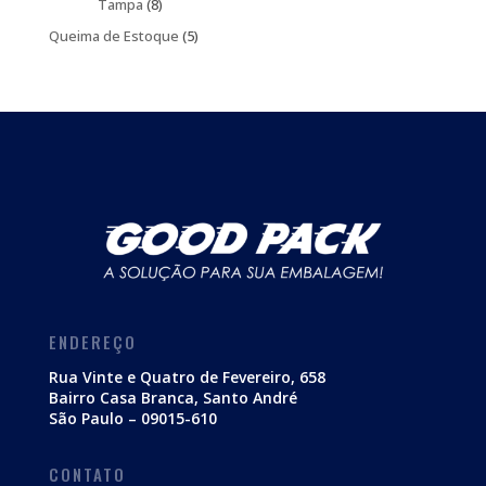
produtos
8
Tampa
8
produtos
5
Queima de Estoque
5
produtos
ENDEREÇO
Rua Vinte e Quatro de Fevereiro, 658
Bairro Casa Branca, Santo André
São Paulo – 09015-610
CONTATO