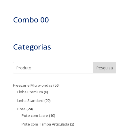
Combo 00
Categorias
Pesquisa
56
Freezer e Micro-ondas
56
6
produtos
Linha Premium
6
produtos
22
Linha Standard
22
produtos
24
Pote
24
produtos
10
Pote com Lacre
10
produtos
3
Pote com Tampa Articulada
3