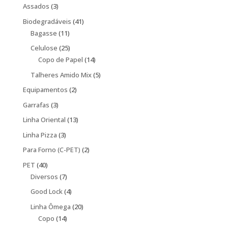
produtos
3
Assados
3
produtos
41
Biodegradáveis
41
11
produtos
Bagasse
11
produtos
25
Celulose
25
produtos
14
Copo de Papel
14
produtos
5
Talheres Amido Mix
5
produtos
2
Equipamentos
2
produtos
3
Garrafas
3
produtos
13
Linha Oriental
13
produtos
3
Linha Pizza
3
produtos
2
Para Forno (C-PET)
2
produtos
40
PET
40
produtos
7
Diversos
7
produtos
4
Good Lock
4
produtos
20
Linha Ômega
20
14
produtos
Copo
14