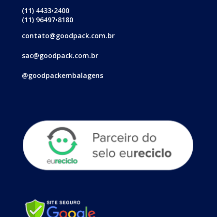
(11) 4433•2400
(11) 96497•8180
contato@goodpack.com.br
sac@goodpack.com.br
@goodpackembalagens