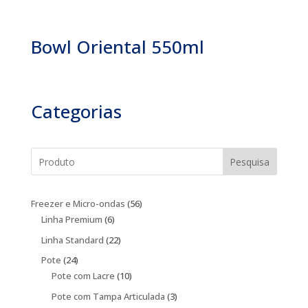
Bowl Oriental 550ml
Categorias
Pesquisa
56
Freezer e Micro-ondas
56
6
produtos
Linha Premium
6
produtos
22
Linha Standard
22
produtos
24
Pote
24
produtos
10
Pote com Lacre
10
produtos
3
Pote com Tampa Articulada
3