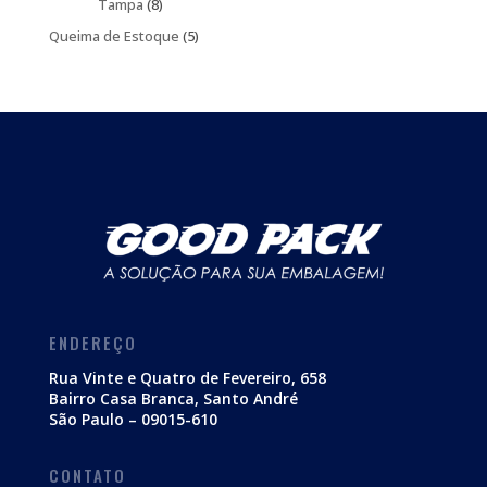
produtos
8
Tampa
8
produtos
5
Queima de Estoque
5
produtos
ENDEREÇO
Rua Vinte e Quatro de Fevereiro, 658
Bairro Casa Branca, Santo André
São Paulo – 09015-610
CONTATO