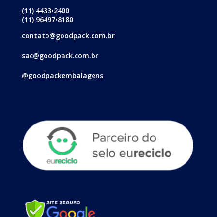
(11) 4433•2400
(11) 96497•8180
contato@goodpack.com.br
sac@goodpack.com.br
@goodpackembalagens