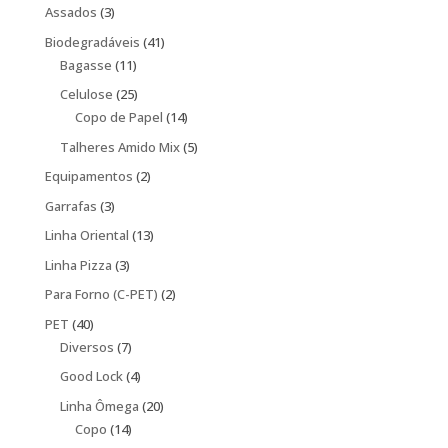
produtos
3
Assados
3
produtos
41
Biodegradáveis
41
11
produtos
Bagasse
11
produtos
25
Celulose
25
produtos
14
Copo de Papel
14
produtos
5
Talheres Amido Mix
5
produtos
2
Equipamentos
2
produtos
3
Garrafas
3
produtos
13
Linha Oriental
13
produtos
3
Linha Pizza
3
produtos
2
Para Forno (C-PET)
2
produtos
40
PET
40
produtos
7
Diversos
7
produtos
4
Good Lock
4
produtos
20
Linha Ômega
20
14
produtos
Copo
14