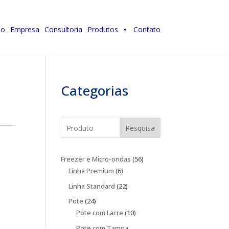
io
Empresa
Consultoria
Produtos
Contato
Categorias
Pesquisa
56
Freezer e Micro-ondas
56
6
produtos
Linha Premium
6
produtos
22
Linha Standard
22
produtos
24
Pote
24
produtos
10
Pote com Lacre
10
produtos
Pote com Tampa