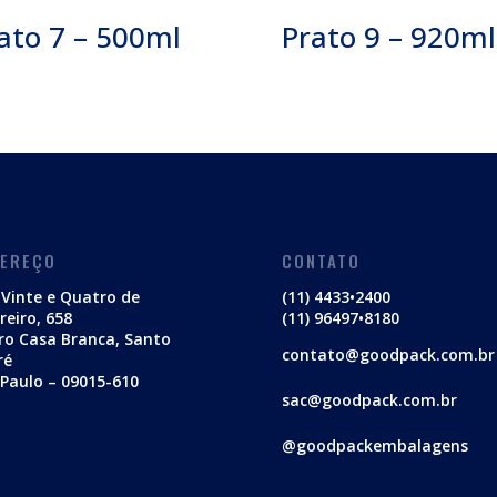
ato 7 – 500ml
Prato 9 – 920ml
DEREÇO
CONTATO
Vinte e Quatro de
(11) 4433•2400
reiro, 658
(11) 96497•8180
ro Casa Branca, Santo
contato@goodpack.com.br
ré
Paulo – 09015-610
sac@goodpack.com.br
@goodpackembalagens