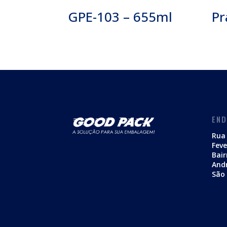
GPE-103 – 655ml
Pr
EN
Rua 
Feve
Bair
And
São 