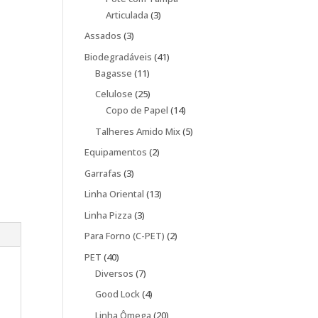
3
Articulada
3
produtos
3
Assados
3
produtos
41
Biodegradáveis
41
11
produtos
Bagasse
11
produtos
25
Celulose
25
produtos
14
Copo de Papel
14
produtos
5
Talheres Amido Mix
5
produtos
2
Equipamentos
2
produtos
3
Garrafas
3
produtos
13
Linha Oriental
13
produtos
3
Linha Pizza
3
produtos
2
Para Forno (C-PET)
2
produtos
40
PET
40
produtos
7
Diversos
7
produtos
4
Good Lock
4
produtos
20
Linha Ômega
20