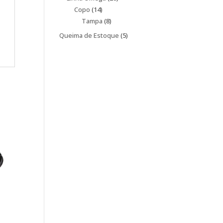
14
produtos
Copo
14
produtos
8
Tampa
8
produtos
5
Queima de Estoque
5
produtos