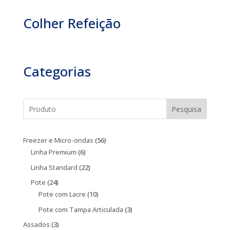
Colher Refeição
Categorias
Pesquisa
56
Freezer e Micro-ondas
56
6
produtos
Linha Premium
6
produtos
22
Linha Standard
22
produtos
24
Pote
24
produtos
10
Pote com Lacre
10
produtos
3
Pote com Tampa Articulada
3
produtos
3
Assados
3