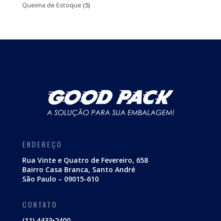
produtos
5
Queima de Estoque
5
produtos
ENDEREÇO
Rua Vinte e Quatro de Fevereiro, 658
Bairro Casa Branca, Santo André
São Paulo – 09015-610
CONTATO
(11) 4433•2400