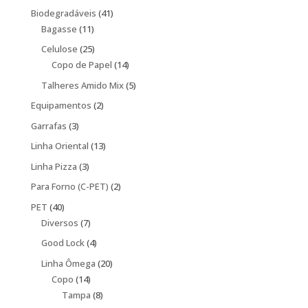
produtos
41
Biodegradáveis
41
11
produtos
Bagasse
11
produtos
25
Celulose
25
produtos
14
Copo de Papel
14
produtos
5
Talheres Amido Mix
5
produtos
2
Equipamentos
2
produtos
3
Garrafas
3
produtos
13
Linha Oriental
13
produtos
3
Linha Pizza
3
produtos
2
Para Forno (C-PET)
2
produtos
40
PET
40
produtos
7
Diversos
7
produtos
4
Good Lock
4
produtos
20
Linha Ômega
20
14
produtos
Copo
14
produtos
8
Tampa
8