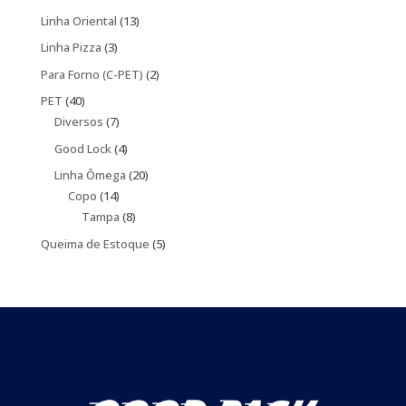
produtos
13
Linha Oriental
13
produtos
3
Linha Pizza
3
produtos
2
Para Forno (C-PET)
2
produtos
40
PET
40
produtos
7
Diversos
7
produtos
4
Good Lock
4
produtos
20
Linha Ômega
20
14
produtos
Copo
14
produtos
8
Tampa
8
produtos
5
Queima de Estoque
5
produtos