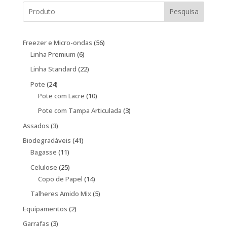
Pesquisa
56
Freezer e Micro-ondas
56
6
produtos
Linha Premium
6
produtos
22
Linha Standard
22
produtos
24
Pote
24
produtos
10
Pote com Lacre
10
produtos
3
Pote com Tampa Articulada
3
produtos
3
Assados
3
produtos
41
Biodegradáveis
41
11
produtos
Bagasse
11
produtos
25
Celulose
25
produtos
14
Copo de Papel
14
produtos
5
Talheres Amido Mix
5
produtos
2
Equipamentos
2
produtos
3
Garrafas
3