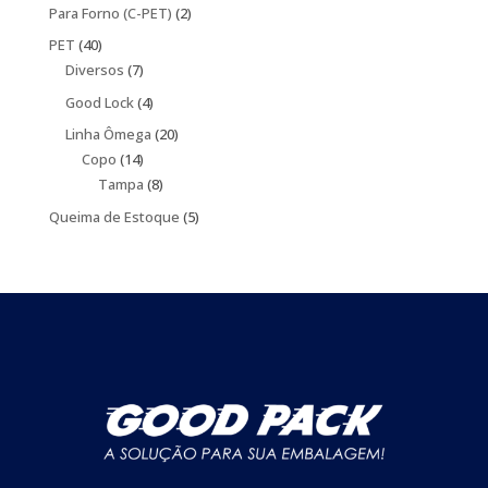
produtos
2
Para Forno (C-PET)
2
produtos
40
PET
40
produtos
7
Diversos
7
produtos
4
Good Lock
4
produtos
20
Linha Ômega
20
14
produtos
Copo
14
produtos
8
Tampa
8
produtos
5
Queima de Estoque
5
produtos