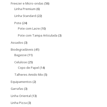
56
Freezer e Micro-ondas
56
6
produtos
Linha Premium
6
produtos
22
Linha Standard
22
produtos
24
Pote
24
produtos
10
Pote com Lacre
10
produtos
3
Pote com Tampa Articulada
3
produtos
3
Assados
3
produtos
41
Biodegradáveis
41
11
produtos
Bagasse
11
produtos
25
Celulose
25
produtos
14
Copo de Papel
14
produtos
5
Talheres Amido Mix
5
produtos
2
Equipamentos
2
produtos
3
Garrafas
3
produtos
13
Linha Oriental
13
produtos
3
Linha Pizza
3