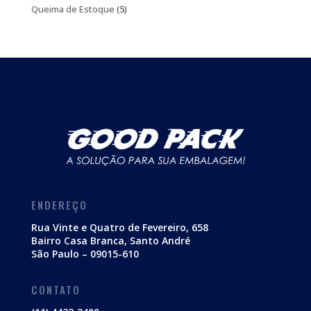
produtos
5
Queima de Estoque
5
produtos
ENDEREÇO
Rua Vinte e Quatro de Fevereiro, 658
Bairro Casa Branca, Santo André
São Paulo – 09015-610
CONTATO