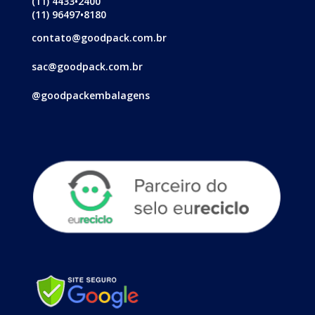
(11) 4433•2400
(11) 96497•8180
contato@goodpack.com.br
sac@goodpack.com.br
@goodpackembalagens