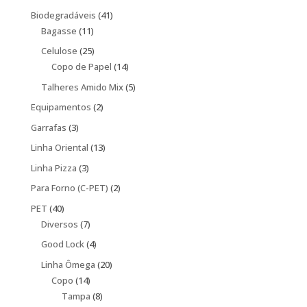
produtos
41
Biodegradáveis
41
11
produtos
Bagasse
11
produtos
25
Celulose
25
produtos
14
Copo de Papel
14
produtos
5
Talheres Amido Mix
5
produtos
2
Equipamentos
2
produtos
3
Garrafas
3
produtos
13
Linha Oriental
13
produtos
3
Linha Pizza
3
produtos
2
Para Forno (C-PET)
2
produtos
40
PET
40
produtos
7
Diversos
7
produtos
4
Good Lock
4
produtos
20
Linha Ômega
20
14
produtos
Copo
14
produtos
8
Tampa
8