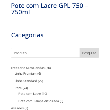
Pote com Lacre GPL-750 –
750ml
Categorias
Pesquisa
56
Freezer e Micro-ondas
56
6
produtos
Linha Premium
6
produtos
22
Linha Standard
22
produtos
24
Pote
24
produtos
10
Pote com Lacre
10
produtos
3
Pote com Tampa Articulada
3
produtos
3
Assados
3