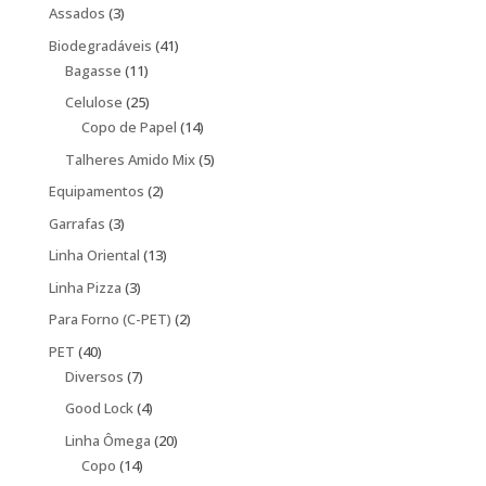
produtos
3
Assados
3
produtos
41
Biodegradáveis
41
11
produtos
Bagasse
11
produtos
25
Celulose
25
produtos
14
Copo de Papel
14
produtos
5
Talheres Amido Mix
5
produtos
2
Equipamentos
2
produtos
3
Garrafas
3
produtos
13
Linha Oriental
13
produtos
3
Linha Pizza
3
produtos
2
Para Forno (C-PET)
2
produtos
40
PET
40
produtos
7
Diversos
7
produtos
4
Good Lock
4
produtos
20
Linha Ômega
20
14
produtos
Copo
14