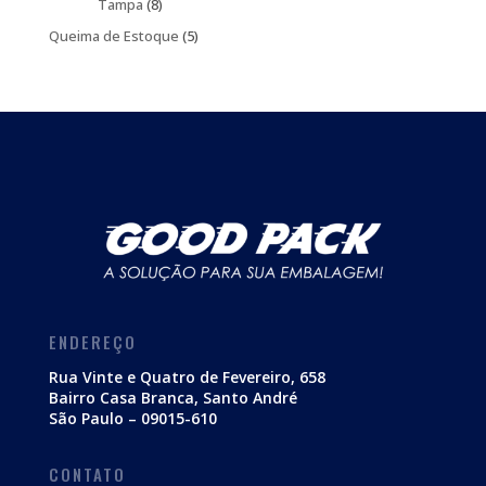
produtos
8
Tampa
8
produtos
5
Queima de Estoque
5
produtos
ENDEREÇO
Rua Vinte e Quatro de Fevereiro, 658
Bairro Casa Branca, Santo André
São Paulo – 09015-610
CONTATO