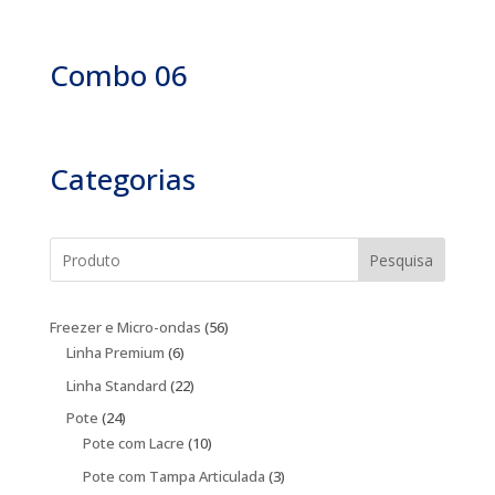
Combo 06
Categorias
Pesquisa
56
Freezer e Micro-ondas
56
6
produtos
Linha Premium
6
produtos
22
Linha Standard
22
produtos
24
Pote
24
produtos
10
Pote com Lacre
10
produtos
3
Pote com Tampa Articulada
3