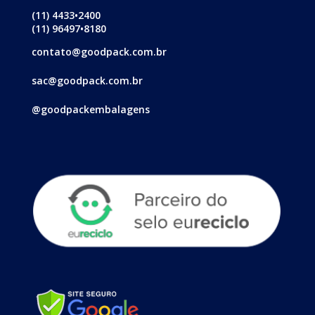
(11) 4433•2400
(11) 96497•8180
contato@goodpack.com.br
sac@goodpack.com.br
@goodpackembalagens