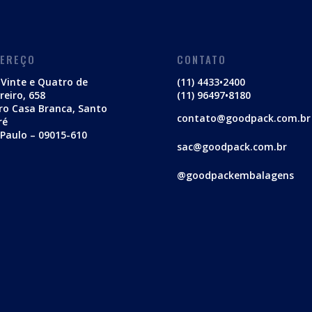
DEREÇO
CONTATO
Vinte e Quatro de
(11) 4433•2400
reiro, 658
(11) 96497•8180
ro Casa Branca, Santo
contato@goodpack.com.br
ré
Paulo – 09015-610
sac@goodpack.com.br
@goodpackembalagens