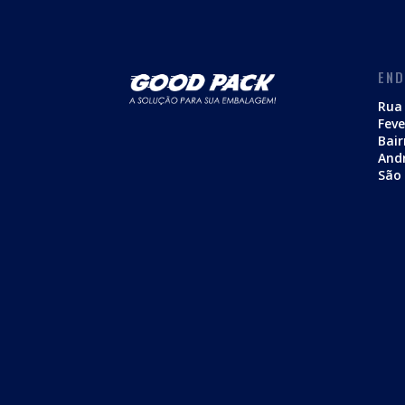
EN
Rua 
Feve
Bair
And
São 