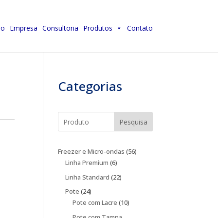
io
Empresa
Consultoria
Produtos
Contato
Categorias
Pesquisa
56
Freezer e Micro-ondas
56
6
produtos
Linha Premium
6
produtos
22
Linha Standard
22
produtos
24
Pote
24
produtos
10
Pote com Lacre
10
produtos
Pote com Tampa