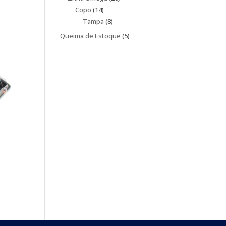
14
produtos
Copo
14
produtos
8
Tampa
8
produtos
5
Queima de Estoque
5
produtos