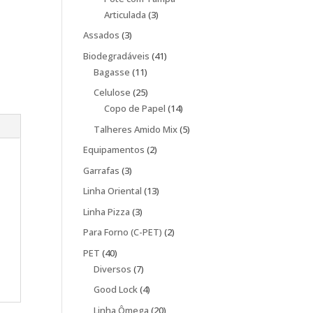
3
Articulada
3
produtos
3
Assados
3
produtos
41
Biodegradáveis
41
11
produtos
Bagasse
11
produtos
25
Celulose
25
produtos
14
Copo de Papel
14
produtos
5
Talheres Amido Mix
5
produtos
2
Equipamentos
2
produtos
3
Garrafas
3
produtos
13
Linha Oriental
13
produtos
3
Linha Pizza
3
produtos
2
Para Forno (C-PET)
2
produtos
40
PET
40
produtos
7
Diversos
7
produtos
4
Good Lock
4
produtos
20
Linha Ômega
20