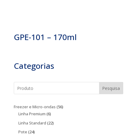
GPE-101 – 170ml
Categorias
Pesquisa
56
Freezer e Micro-ondas
56
6
produtos
Linha Premium
6
produtos
22
Linha Standard
22
produtos
24
Pote
24