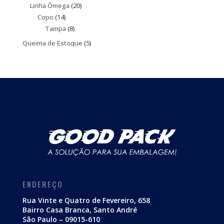
produtos
20
Linha Ômega
20
14
produtos
Copo
14
produtos
8
Tampa
8
produtos
5
Queima de Estoque
5
produtos
ENDEREÇO
Rua Vinte e Quatro de Fevereiro, 658
Bairro Casa Branca, Santo André
São Paulo – 09015-610