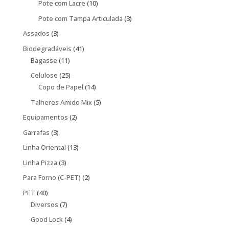
produtos
10
Pote com Lacre
10
produtos
3
Pote com Tampa Articulada
3
produtos
3
Assados
3
produtos
41
Biodegradáveis
41
11
produtos
Bagasse
11
produtos
25
Celulose
25
produtos
14
Copo de Papel
14
produtos
5
Talheres Amido Mix
5
produtos
2
Equipamentos
2
produtos
3
Garrafas
3
produtos
13
Linha Oriental
13
produtos
3
Linha Pizza
3
produtos
2
Para Forno (C-PET)
2
produtos
40
PET
40
produtos
7
Diversos
7
produtos
4
Good Lock
4