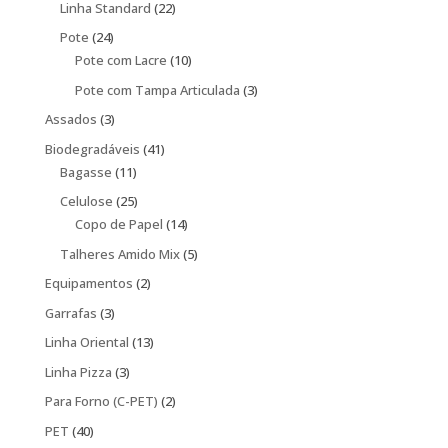
produtos
22
Linha Standard
22
produtos
24
Pote
24
produtos
10
Pote com Lacre
10
produtos
3
Pote com Tampa Articulada
3
produtos
3
Assados
3
produtos
41
Biodegradáveis
41
11
produtos
Bagasse
11
produtos
25
Celulose
25
produtos
14
Copo de Papel
14
produtos
5
Talheres Amido Mix
5
produtos
2
Equipamentos
2
produtos
3
Garrafas
3
produtos
13
Linha Oriental
13
produtos
3
Linha Pizza
3
produtos
2
Para Forno (C-PET)
2
produtos
40
PET
40